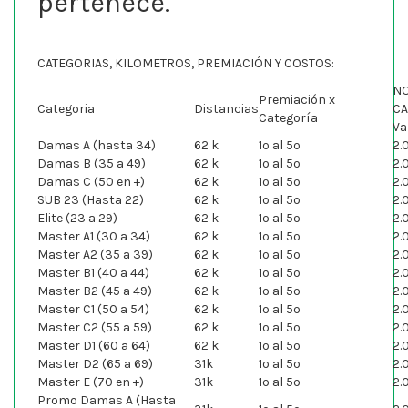
pertenece.
CATEGORIAS, KILOMETROS, PREMIACIÓN Y COSTOS:
NO
Premiación x
Categoria
Distancias
C
Categoría
Va
Damas A (hasta 34)
62 k
1º al 5º
2.
Damas B (35 a 49)
62 k
1º al 5º
2.
Damas C (50 en +)
62 k
1º al 5º
2.
SUB 23 (Hasta 22)
62 k
1º al 5º
2.
Elite (23 a 29)
62 k
1º al 5º
2.
Master A1 (30 a 34)
62 k
1º al 5º
2.
Master A2 (35 a 39)
62 k
1º al 5º
2.
Master B1 (40 a 44)
62 k
1º al 5º
2.
Master B2 (45 a 49)
62 k
1º al 5º
2.
Master C1 (50 a 54)
62 k
1º al 5º
2.
Master C2 (55 a 59)
62 k
1º al 5º
2.
Master D1 (60 a 64)
62 k
1º al 5º
2.
Master D2 (65 a 69)
31k
1º al 5º
2.
Master E (70 en +)
31k
1º al 5º
2.
Promo Damas A (Hasta