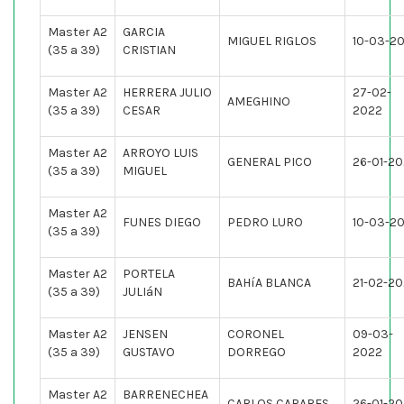
Master A2
GARCIA
MIGUEL RIGLOS
10-03-2
(35 a 39)
CRISTIAN
Master A2
HERRERA JULIO
27-02-
AMEGHINO
(35 a 39)
CESAR
2022
Master A2
ARROYO LUIS
GENERAL PICO
26-01-2
(35 a 39)
MIGUEL
Master A2
FUNES DIEGO
PEDRO LURO
10-03-2
(35 a 39)
Master A2
PORTELA
BAHíA BLANCA
21-02-2
(35 a 39)
JULIáN
Master A2
JENSEN
CORONEL
09-03-
(35 a 39)
GUSTAVO
DORREGO
2022
Master A2
BARRENECHEA
CARLOS CARARES
26-01-2