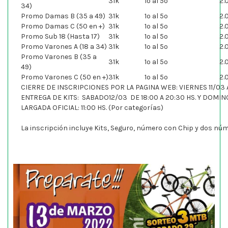
31k
1º al 5º
2.
34)
Promo Damas B (35 a 49)
31k
1º al 5º
2.
Promo Damas C (50 en +)
31k
1º al 5º
2.
Promo Sub 18 (Hasta 17)
31k
1º al 5º
2.
Promo Varones A (18 a 34)
31k
1º al 5º
2.
Promo Varones B (35 a
31k
1º al 5º
2.
49)
Promo Varones C (50 en +)
31k
1º al 5º
2.
CIERRE DE INSCRIPCIONES POR LA PAGINA WEB: VIERNES 11/03 A
ENTREGA DE KITS: SABADO12/03 DE 18:00 A 20:30 HS. Y DOMING
LARGADA OFICIAL: 11:00 HS. (Por categorías)
La inscripción incluye Kits, Seguro, número con Chip y dos núm