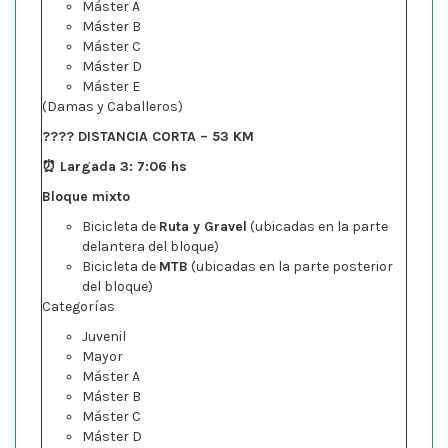
Máster A
Máster B
Máster C
Máster D
Máster E
(Damas y Caballeros)
???? DISTANCIA CORTA – 53 KM
⏰ Largada 3: 7:06 hs
Bloque mixto
Bicicleta de
Ruta y Gravel
(ubicadas en la parte
delantera del bloque)
Bicicleta de
MTB
(ubicadas en la parte posterior
del bloque)
Categorías
Juvenil
Mayor
Máster A
Máster B
Máster C
Máster D